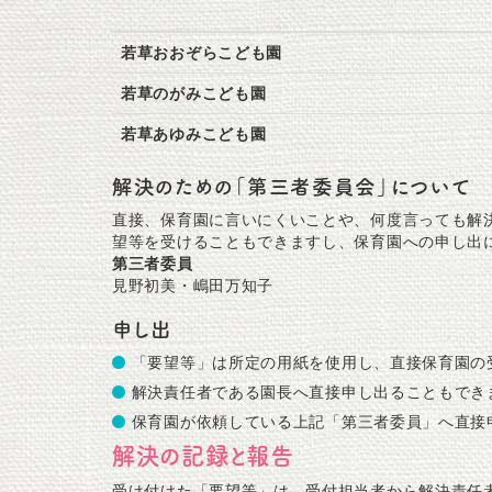
若草おおぞらこども園
若草のがみこども園
若草あゆみこども園
解決のための「第三者委員会」について
直接、保育園に言いにくいことや、何度言っても解
望等を受けることもできますし、保育園への申し出
第三者委員
見野初美・嶋田万知子
申し出
「要望等」は所定の用紙を使用し、直接保育園の
解決責任者である園長へ直接申し出ることもでき
保育園が依頼している上記「第三者委員」へ直接
解決の記録と報告
受け付けた「要望等」は、受付担当者から解決責任