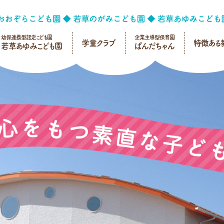
幼保連携型認定こども園
企業主導型保育園
学童クラブ
特徴ある
若草あゆみこども園
ぱんだちゃん