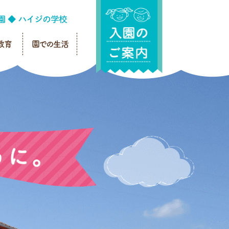
教育
園での生活