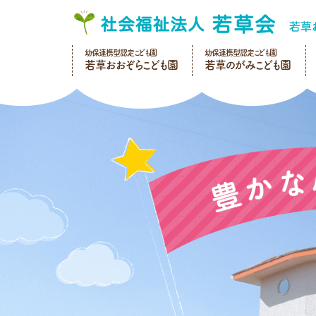
幼保連携型認定こども園
幼保連携型認定こども園
若草おおぞらこども園
若草のがみこども園