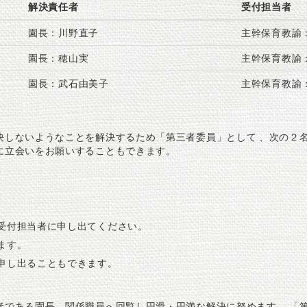
解決責任者
受付担当者
園長：川野直子
主幹保育教諭
園長：穂山実
主幹保育教諭
園長：武石由美子
主幹保育教諭
決しないようなことを解決するため「第三者委員」として 、次の２名
に立会いをお願いすることもできます。
受付担当者に申し出てください。
ます。
申し出ることもできます。
者である園長、関係職員へ回覧し円滑・円満な解決に努めます。 「