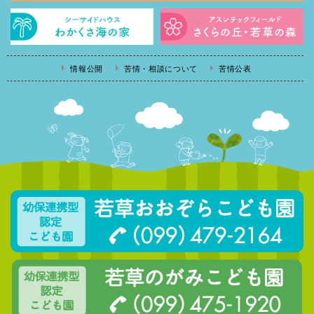
情報公開
苦情・相談について
苦情公表