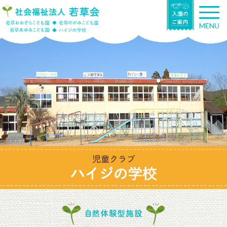
T
o
MENU
g
g
l
e
n
a
v
i
g
a
t
i
o
n
自然体験型施設