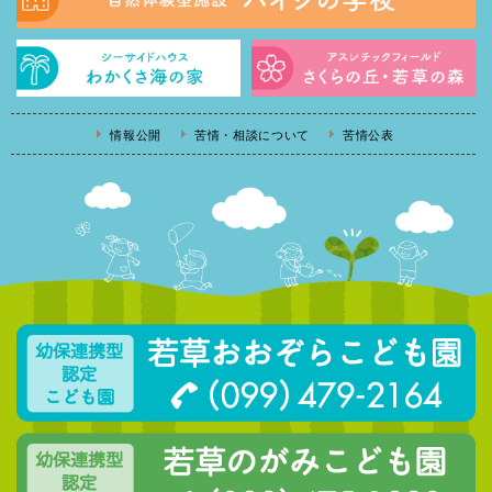
情報公開
苦情・相談について
苦情公表