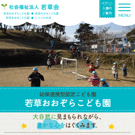
T
o
MENU
g
g
l
e
n
a
v
i
g
a
t
i
o
n
大自然に
見まもられながら、
豊かな心を
はぐくみます。