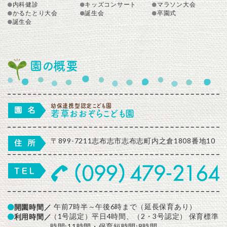
内科健診
キッズコンサート
マラソン大会
かるたとり大会
誕生会
卒園式
誕生会
園の概要
幼保連携型認定こども園
若草おおぞらこども園
〒899-7211志布志市志布志町内之倉1808番地10
午前7時半～午後6時まで（延長保育あり）
開園時間／
（1号認定）平日4時間、（2・3号認定） 保育標準
利用時間／
時間:11時間・保育短時間:8時間