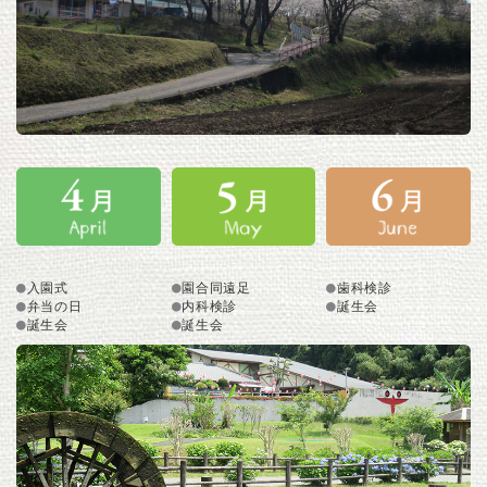
入園式
園合同遠足
歯科検診
弁当の日
内科検診
誕生会
誕生会
誕生会