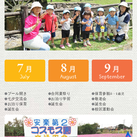
プール開き
合同夏祭り
保育参観
0・1歳児
七夕交流会
お泊り学習
敬老会
お泊り保育
誕生会
誕生会
誕生会
校区運動会