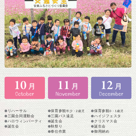
リハーサル
保育参観
保育参観
年少・2歳児
0・1歳児
三園合同運動会
三園バス遠足
ハイジフェスタ
ハロウィンパーティ
誕生会
クリスマス会
誕生会
秋祭り
誕生会
奉仕作業
御用納め