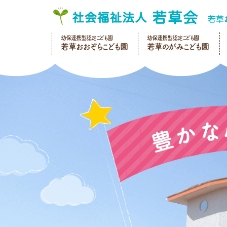
幼保連携型認定こども園
幼保連携型認定こども園
若草おおぞらこども園
若草のがみこども園