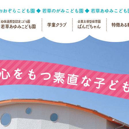
幼保連携型認定こども園
企業主導型保育園
学童クラブ
特徴ある
若草あゆみこども園
ぱんだちゃん