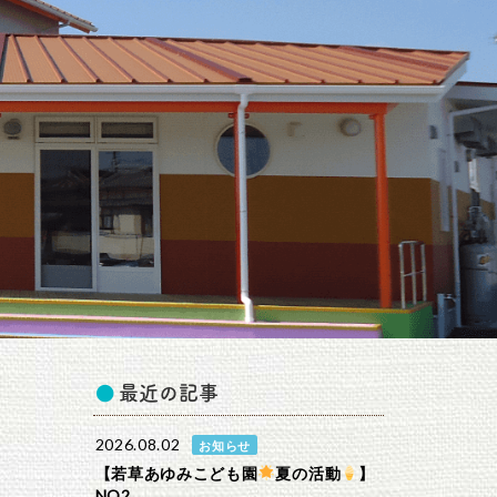
最近の記事
2026.08.02
お知らせ
【若草あゆみこども園
夏の活動
】
NO2