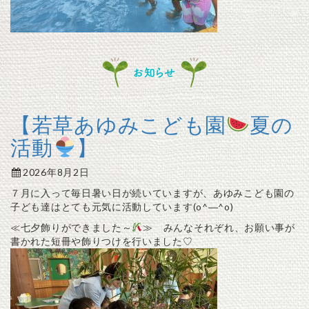
お知らせ
【若草あゆみこども園
夏の
活動
】
2026年8月2日
７月に入って毎日暑い日が続いていますが、あゆみこども園の
子ども達はとても元気に活動しています(o^―^o)
≪七夕飾りができました～
≫ みんなそれぞれ、お願い事が
書かれた短冊や飾りつけを行いました♡