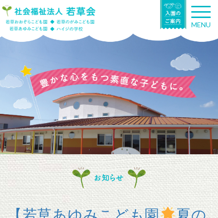
T
o
MENU
g
g
l
e
n
a
v
i
g
a
t
i
o
n
お知らせ
【若草あゆみこども園
夏の