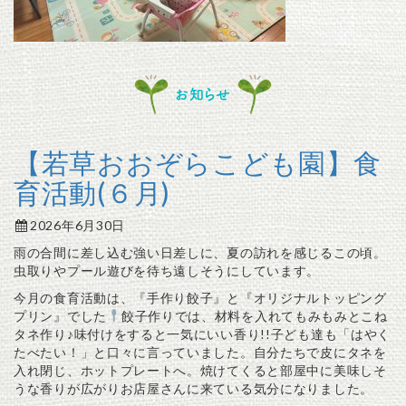
お知らせ
【若草おおぞらこども園】食
育活動(６月)
2026年6月30日
雨の合間に差し込む強い日差しに、夏の訪れを感じるこの頃。
虫取りやプール遊びを待ち遠しそうにしています。
今月の食育活動は、『手作り餃子』と『オリジナルトッピング
プリン』でした
餃子作りでは、材料を入れてもみもみとこね
タネ作り♪味付けをすると一気にいい香り!!子ども達も「はやく
たべたい！」と口々に言っていました。自分たちで皮にタネを
入れ閉じ、ホットプレートへ。焼けてくると部屋中に美味しそ
うな香りが広がりお店屋さんに来ている気分になりました。