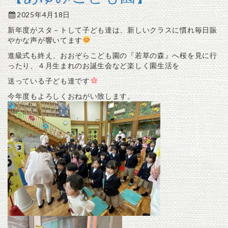
2025年4月18日
新年度がスタ－トして子ども達は、新しいクラスに慣れ毎日賑
やかな声が響いてます
進級式も終え、おおぞらこども園の『若草の森』へ桜を見に行
ったり、４月生まれのお誕生会など楽しく園生活を
送っている子ども達です
今年度もよろしくおねがい致します。