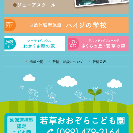
情報公開
苦情・相談について
苦情公表