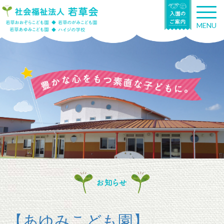
T
o
MENU
g
g
l
e
n
a
v
i
g
a
t
i
o
n
お知らせ
【あゆみこども園】