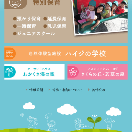
情報公開
苦情・相談について
苦情公表