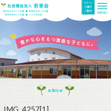
T
o
MENU
g
g
l
e
n
a
v
i
g
a
t
i
o
n
お知らせ
IMG_4257[1]