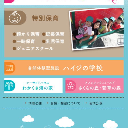
情報公開
苦情・相談について
苦情公表