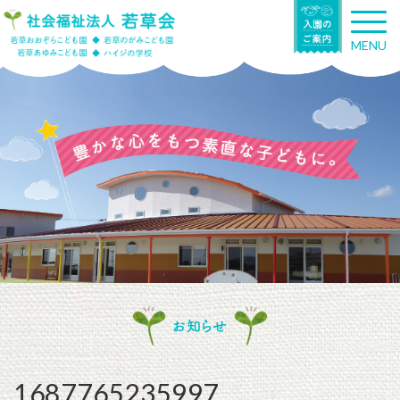
T
o
MENU
g
g
l
e
n
a
v
i
g
a
t
i
o
n
お知らせ
1687765235997