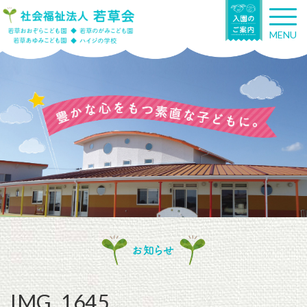
T
o
MENU
g
g
l
e
n
a
v
i
g
a
t
i
o
n
お知らせ
IMG_1645