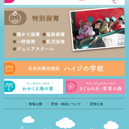
情報公開
苦情・相談について
苦情公表