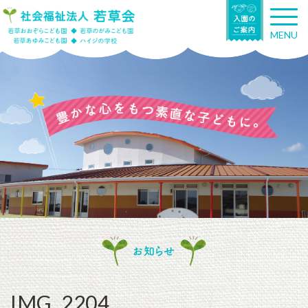
T
o
MENU
g
g
l
e
n
a
v
i
g
a
t
i
o
n
お知らせ
IMG_2204