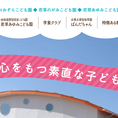
幼保連携型認定こども園
企業主導型保育園
学童クラブ
特徴ある
若草あゆみこども園
ぱんだちゃん