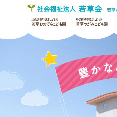
幼保連携型認定こども園
幼保連携型認定こども園
若草おおぞらこども園
若草のがみこども園