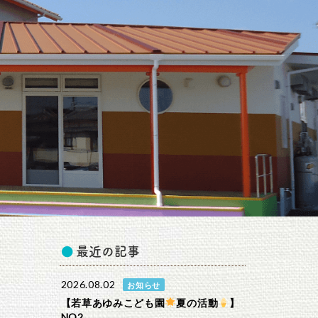
最近の記事
2026.08.02
お知らせ
【若草あゆみこども園
夏の活動
】
NO2