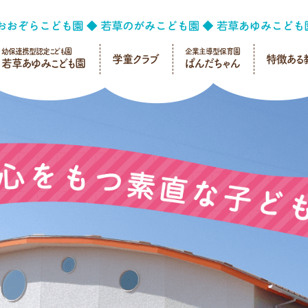
幼保連携型認定こども園
企業主導型保育園
学童クラブ
特徴ある
若草あゆみこども園
ぱんだちゃん