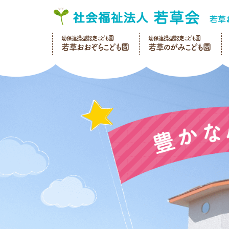
幼保連携型認定こども園
幼保連携型認定こども園
若草おおぞらこども園
若草のがみこども園