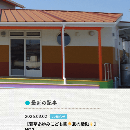
最近の記事
2026.08.02
お知らせ
【若草あゆみこども園
夏の活動
】
NO2