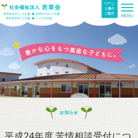
T
o
MENU
g
g
l
e
n
a
v
i
g
a
t
i
o
n
お知らせ
平成24年度 苦情相談受付につ