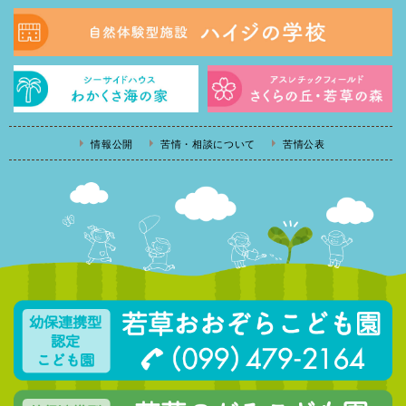
情報公開
苦情・相談について
苦情公表