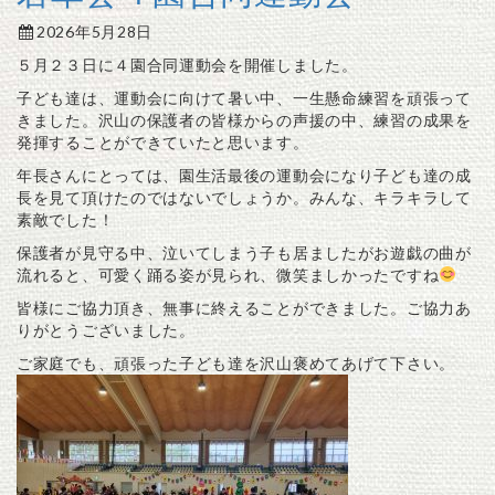
2026年5月28日
５月２３日に４園合同運動会を開催しました。
子ども達は、運動会に向けて暑い中、一生懸命練習を頑張って
きました。沢山の保護者の皆様からの声援の中、練習の成果を
発揮することができていたと思います。
年長さんにとっては、園生活最後の運動会になり子ども達の成
長を見て頂けたのではないでしょうか。みんな、キラキラして
素敵でした！
保護者が見守る中、泣いてしまう子も居ましたがお遊戯の曲が
流れると、可愛く踊る姿が見られ、微笑ましかったですね
皆様にご協力頂き、無事に終えることができました。ご協力あ
りがとうございました。
ご家庭でも、頑張った子ども達を沢山褒めてあげて下さい。