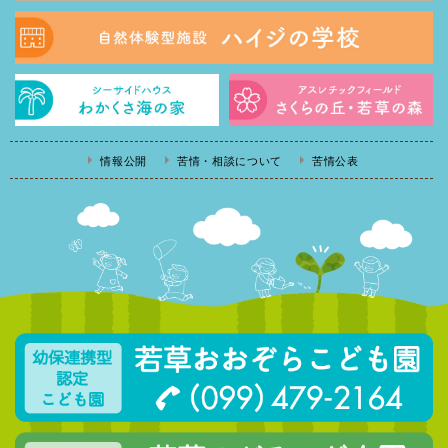
情報公開
苦情・相談について
苦情公表