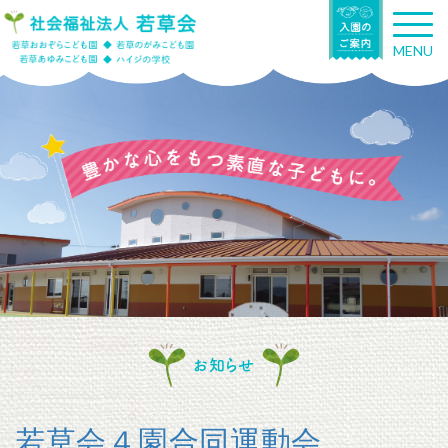
T
o
MENU
g
g
l
e
n
a
v
i
g
a
t
i
o
n
お知らせ
若草会４園合同運動会