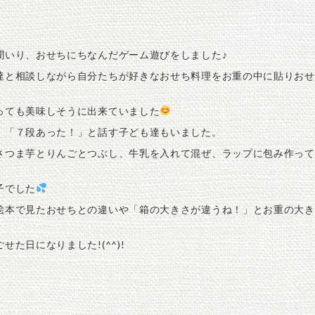
聞いり、おせちにちなんだゲーム遊びをしました♪
達と相談しながら自分たちが好きなおせち料理をお重の中に貼りおせ
っても美味しそうに出来ていました
」「７段あった！」と話す子ども達もいました。
さつま芋とりんごとつぶし、牛乳を入れて混ぜ、ラップに包み作って
子でした
絵本で見たおせちとの違いや「箱の大きさが違うね！」とお重の大き
た日になりました!(^^)!