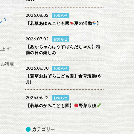
2026.08.02
い
お知らせ
【若草あゆみこども園
夏の活動
】
2026.07.02
お知らせ
【あかちゃんはうすぱんだちゃん】梅
凧上げ）
雨の日の楽しみ
たお料理
2026.06.30
お知らせ
【若草おおぞらこども園】食育活動(６
月)
2026.06.22
お知らせ
【若草のがみこども園】
野菜収穫
カテゴリー