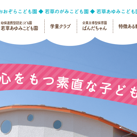
幼保連携型認定こども園
企業主導型保育園
学童クラブ
特徴ある
若草あゆみこども園
ぱんだちゃん