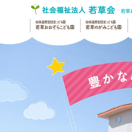
幼保連携型認定こども園
幼保連携型認定こども園
若草おおぞらこども園
若草のがみこども園