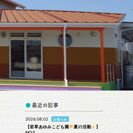
最近の記事
2026.08.02
お知らせ
【若草あゆみこども園
夏の活動
】
NO2