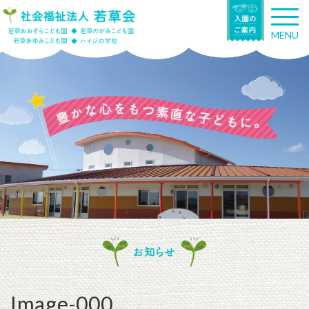
T
o
MENU
g
g
l
e
n
a
v
i
g
a
t
i
o
n
お知らせ
Image-000