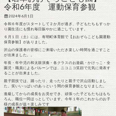
令和6年度 運動保育参観
2024年6月1日
令和６年度がスタートして２か月が過ぎ、子どもたちもすっか
り園生活にも慣れ毎日賑やかに過ごしています。
６月１日（土）には、有明町体育館で【おおぞらこども園運動
保育参観】がありました。
沢山の保護者の皆様にご来場いただき楽しい時間を過ごすこと
が出来ました。。
年長・年中児の和太鼓演奏・各クラスのお遊戯・かけっこ・全
園児・職員によるバルーンでは、ニコニコ笑顔で元気に発表す
ることが出来ました。
親子競技では、踊ったり、走ったりと親子で沢山活動しまし
た。笑いいっぱいのあっという間の保育参観となりました。
進級してからの成長をお見せでき、頑張った子どもたちはもち
ろん、職位一同ほっとしています。今年１年のこれからのお子
様の成長が益々楽しみです