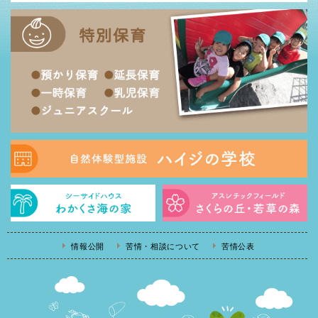
情報公開
苦情・相談について
苦情公表