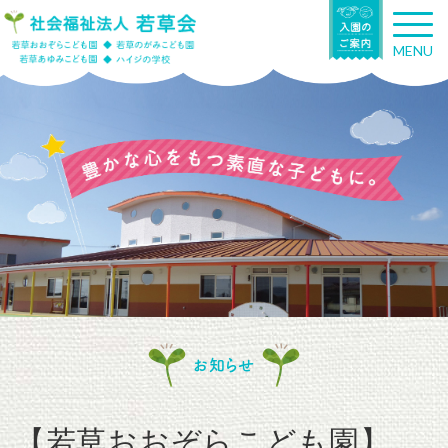
T
o
MENU
g
g
l
e
n
a
v
i
g
a
t
i
o
n
お知らせ
【若草おおぞらこども園】