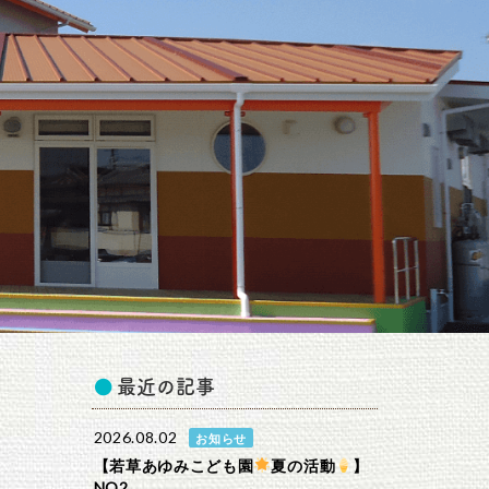
最近の記事
2026.08.02
お知らせ
【若草あゆみこども園
夏の活動
】
NO2