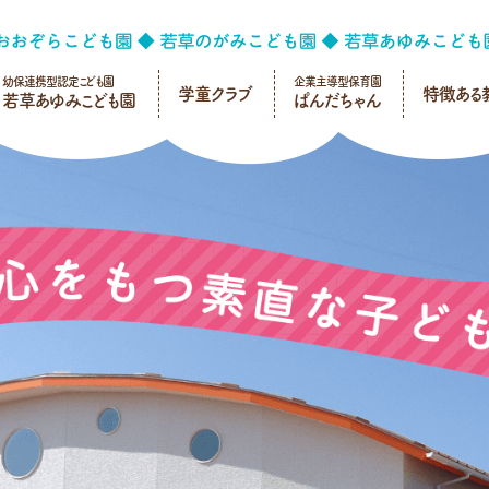
幼保連携型認定こども園
企業主導型保育園
学童クラブ
特徴ある
若草あゆみこども園
ぱんだちゃん