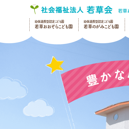
幼保連携型認定こども園
幼保連携型認定こども園
若草おおぞらこども園
若草のがみこども園