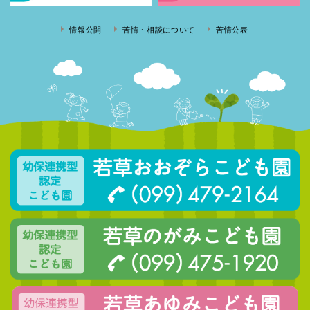
情報公開
苦情・相談について
苦情公表