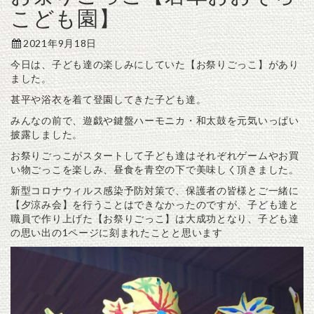
こども園】
2021年9月18日
今日は、子ども達の楽しみにしていた【お祭りごっこ】があり
ました。
甚平や浴衣を着て登園してきた子ども達。
みんなの前で、遊戯や鍵盤ハーモニカ・和太鼓を元気いっぱい
披露しました。
お祭りごっこがスタートして子ども達はそれぞれゲームやお買
い物ごっこを楽しみ、昼食を青空の下で美味しく頂きました。
新型コロナウィルス感染予防対策で、保護者の皆様とご一緒に
【夕涼み会】を行うことはできなかったのですが、子ども達と
職員で作り上げた【お祭りごっこ】は大成功となり、子ども達
の思い出の1ページに刻まれたことと思います