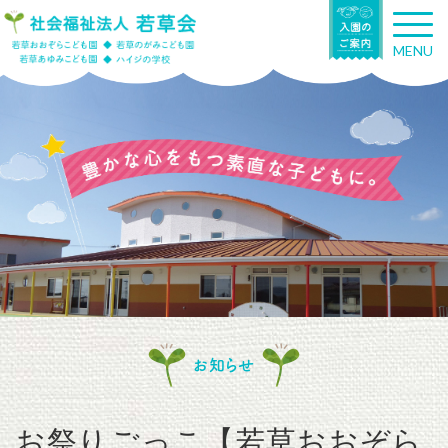
T
o
MENU
g
g
l
e
n
a
v
i
g
a
t
i
o
n
お知らせ
お祭りごっこ【若草おおぞら