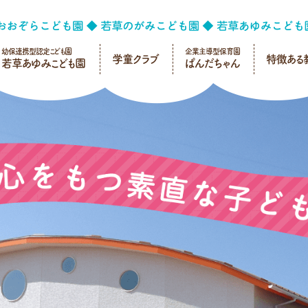
幼保連携型認定こども園
企業主導型保育園
学童クラブ
特徴ある
若草あゆみこども園
ぱんだちゃん