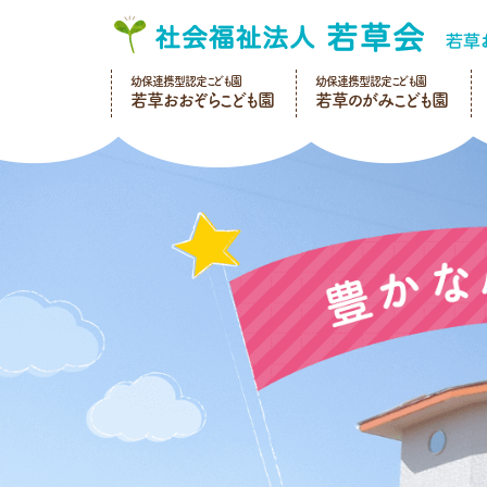
幼保連携型認定こども園
幼保連携型認定こども園
若草おおぞらこども園
若草のがみこども園