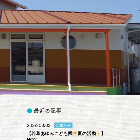
最近の記事
2026.08.02
お知らせ
【若草あゆみこども園
夏の活動
】
NO2