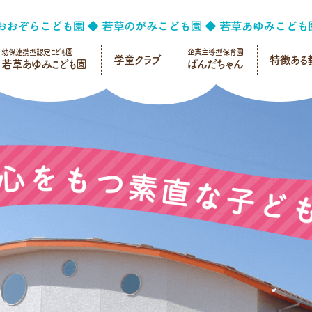
幼保連携型認定こども園
企業主導型保育園
学童クラブ
特徴ある
若草あゆみこども園
ぱんだちゃん