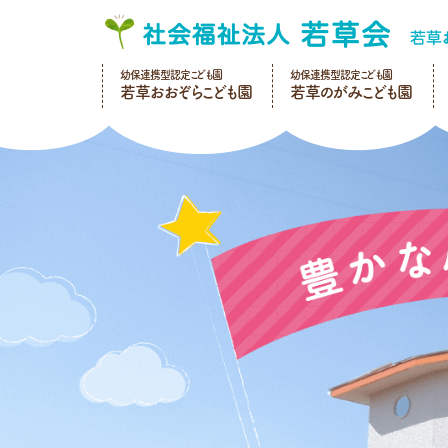
幼保連携型認定こども園
幼保連携型認定こども園
若草おおぞらこども園
若草のがみこども園