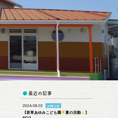
最近の記事
2026.08.02
お知らせ
【若草あゆみこども園
夏の活動
】
NO2