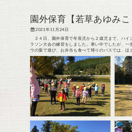
園外保育【若草あゆみこ
2021年11月24日
２４日、園外保育で年長児から２歳児まで、ハイジ
ラソン大会の練習をしました。寒い中でしたが、一
ウの葉で遊び、お弁当も食べて帰りのバスでは、ほ