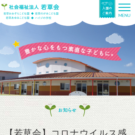
T
o
MENU
g
g
l
e
n
a
v
i
g
a
t
i
o
n
お知らせ
【若草会】コロナウイルス感