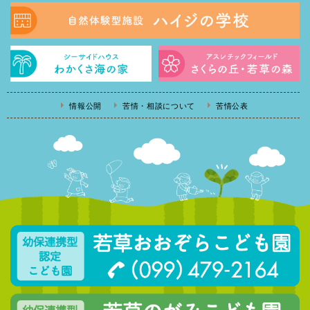
情報公開
苦情・相談について
苦情公表