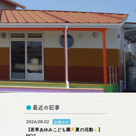
最近の記事
2026.08.02
お知らせ
【若草あゆみこども園
夏の活動
】
NO2