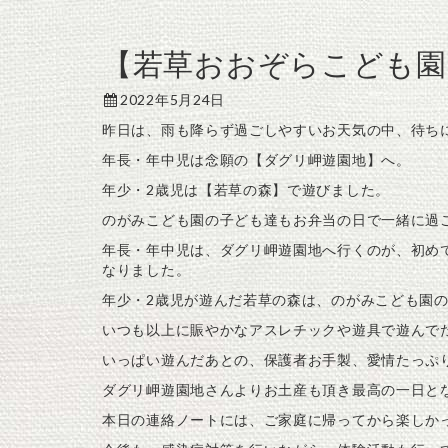
【若草おおぞらこども園
2022年5月24日
昨日は、雨も降らず過ごしやすいお天気の中、待ち
年長・年中児は念願の【ダグリ岬遊園地】へ。
年少・2歳児は【若草の森】で遊びました。
のがみこども園の子ども達もお弁当の日で一緒に過
年長・年中児は、ダグリ岬遊園地へ行くのが、初め
なりました。
年少・2歳児が遊んだ若草の森は、のがみこども園
いつも以上に賑やかなアスレチックや遊具で遊んで
いっぱい遊んだあとの、保護者お手製、愛情たっぷ
ダグリ岬遊園地さんよりお土産も頂き最高の一日と
本日の連絡ノートには、ご家庭に帰ってから楽しか