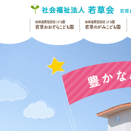
幼保連携型認定こども園
幼保連携型認定こども園
若草おおぞらこども園
若草のがみこども園