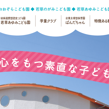
幼保連携型認定こども園
企業主導型保育園
学童クラブ
特徴ある
若草あゆみこども園
ぱんだちゃん