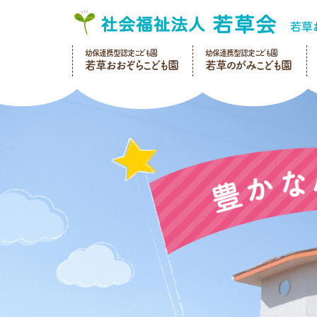
幼保連携型認定こども園
幼保連携型認定こども園
若草おおぞらこども園
若草のがみこども園