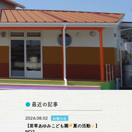
最近の記事
2026.08.02
お知らせ
【若草あゆみこども園
夏の活動
】
NO2