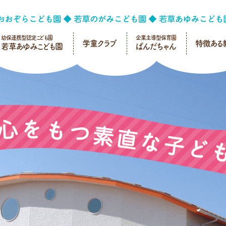
幼保連携型認定こども園
企業主導型保育園
学童クラブ
特徴ある
若草あゆみこども園
ぱんだちゃん