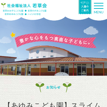
T
o
MENU
g
g
l
e
n
a
v
i
g
a
t
i
o
n
お知らせ
【あゆみこども園】スライム