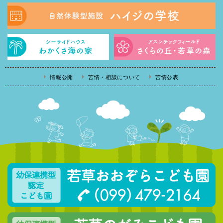
情報公開
苦情・相談について
苦情公表