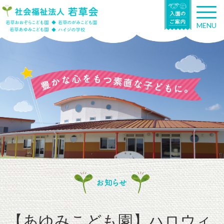
T
o
MENU
g
g
l
e
n
a
v
i
g
a
t
i
o
n
お知らせ
【あゆみこども園】ハロウィ