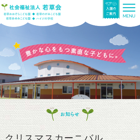
T
o
MENU
g
g
l
e
n
a
v
i
g
a
t
i
o
n
お知らせ
クリスマスカーニバル