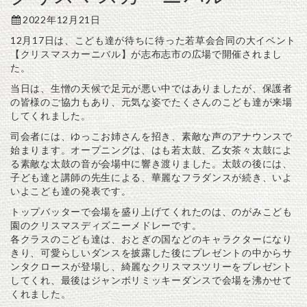
2022年12月21日
12月17日は、こども達が待ちに待った若草会合同の大イベント
【クリスマスカーニバル】が志布志市の広場で開催されまし
た。
当日は、生憎の天候で足元が悪い中ではありましたが、保護者
の皆様のご協力もあり、元気な姿でたくさんのこども達が来場
してくれました。
司会者には、ゆっこお姉さんを招き、素敵な声のアナウンスで
始まります。オープニングは、はも若太鼓、乙女茶々太鼓によ
る素敵な太鼓の音が会場中に響き渡りました。太鼓の後には、
子ども達と講師の先生による、華麗なフラダンスが続き、いよ
いよこども達の発表です。
トップバッターで会場を盛り上げてくれたのは、のがみこども
園のクリスマスディズニーメドレーです。
各クラスのこども達は、おとぎの国などのキャラクターになり
きり、可愛らしいダンスを披露した後にプレゼントの中からサ
ンタクロースが登場し、綺麗なクリスマスツリーをプレゼント
してくれ、最後はジャンボリミッキーダンスで会場を沸かせて
くれました。