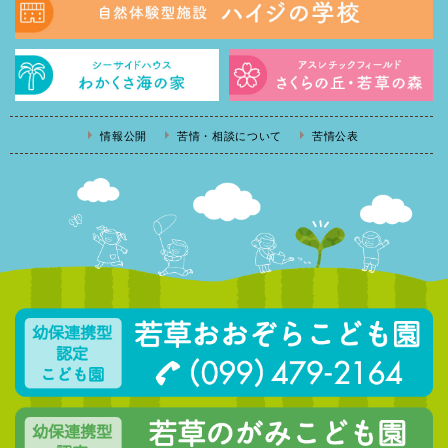
情報公開
苦情・相談について
苦情公表