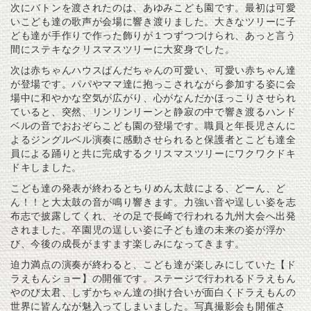
次にバトンを渡されたのは、あゆみこども園です。最初は可愛
いこども達の歌声が会場に響き渡りました。大きなツリーに子
ども達が手作りで作った飾りが１つずつつけられ、あっと言う
間にステキなクリスマスツリーに大変身でした。
次は赤ちゃんハウスぱんだちゃんの可愛い、可愛い赤ちゃん達
が登場です。パパやママ達に抱っこされながら参加する姿に会
場中に和やかな空気が広がり、心がなんだかほっこりさせられ
ていると、突然、リンリンリーンと静寂の中で響き渡るハンド
ベルの音でおおぞらこども園の登場です。職員と年長児さんに
よるジングルベル演奏に感動させられると保護者とこども達全
員による踊りと共に完成するクリスマスツリーにワクワクドキ
ドキしました。
こども達の発表が終わるとちりめん太鼓による、どーん、ど
ん！！と大太鼓の音が鳴り響きます。力強い音や逞しい姿を志
布志で披露してくれ、その足で長崎で行われる九州大会へ出発
されました。卒園児の逞しい姿に子ども達の未来の姿が浮か
び、今後の成長がますます楽しみになってきます。
迫力満点の演奏が終わると、こども達が楽しみにしていた【ド
ラえもんショー】の開催です。ステージで行われるドラえもん
やのび太君、しずかちゃん達の掛け合いが面白くドラえもんの
世界に皆んなが魅入ってしまいました。写真撮影会も開催さ