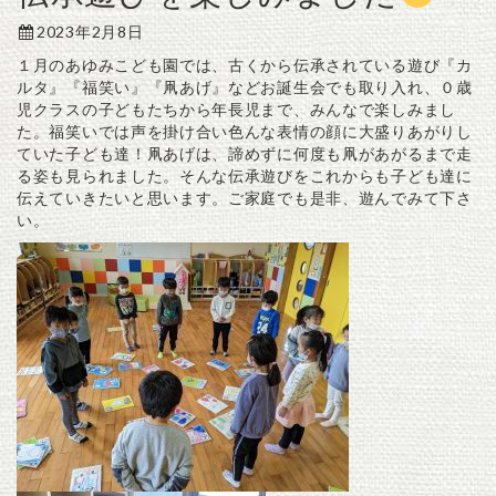
2023年2月8日
１月のあゆみこども園では、古くから伝承されている遊び『カ
ルタ』『福笑い』『凧あげ』などお誕生会でも取り入れ、０歳
児クラスの子どもたちから年長児まで、みんなで楽しみまし
た。福笑いでは声を掛け合い色んな表情の顔に大盛りあがりし
ていた子ども達！凧あげは、諦めずに何度も凧があがるまで走
る姿も見られました。そんな伝承遊びをこれからも子ども達に
伝えていきたいと思います。ご家庭でも是非、遊んでみて下さ
い。