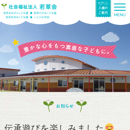
T
o
MENU
g
g
l
e
n
a
v
i
g
a
t
i
o
n
お知らせ
伝承遊びを楽しみました