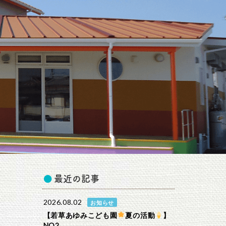
最近の記事
2026.08.02
お知らせ
【若草あゆみこども園
夏の活動
】
NO2