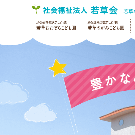
幼保連携型認定こども園
幼保連携型認定こども園
若草おおぞらこども園
若草のがみこども園