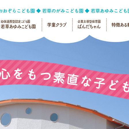
幼保連携型認定こども園
企業主導型保育園
学童クラブ
特徴ある
若草あゆみこども園
ぱんだちゃん