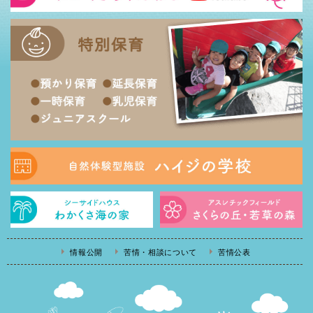
情報公開
苦情・相談について
苦情公表