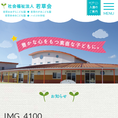
T
o
MENU
g
g
l
e
n
a
v
i
g
a
t
i
o
n
お知らせ
IMG_4100