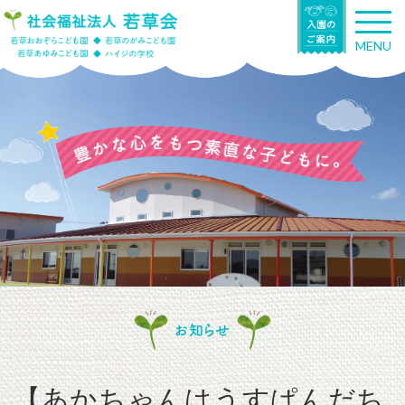
T
o
MENU
g
g
l
e
n
a
v
i
g
a
t
i
o
n
お知らせ
【あかちゃんはうすぱんだち