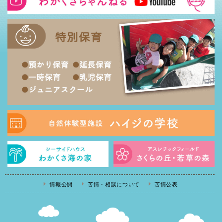
情報公開
苦情・相談について
苦情公表