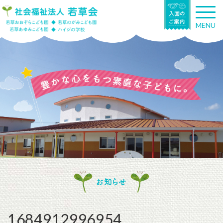
T
o
MENU
g
g
l
e
n
a
v
i
g
a
t
i
o
n
お知らせ
1684912996954