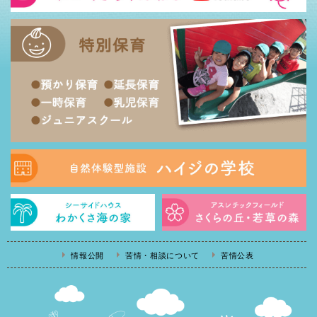
情報公開
苦情・相談について
苦情公表