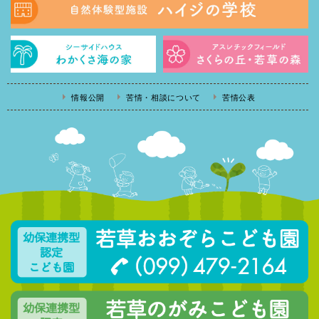
情報公開
苦情・相談について
苦情公表