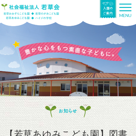
T
o
MENU
g
g
l
e
n
a
v
i
g
a
t
i
o
n
お知らせ
【若草あゆみこども園】図書