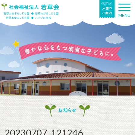
T
o
MENU
g
g
l
e
n
a
v
i
g
a
t
i
o
n
お知らせ
20230707_121246