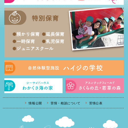
情報公開
苦情・相談について
苦情公表