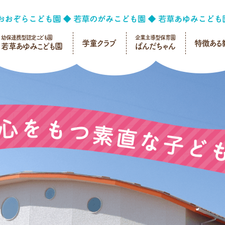
幼保連携型認定こども園
企業主導型保育園
学童クラブ
特徴ある
若草あゆみこども園
ぱんだちゃん