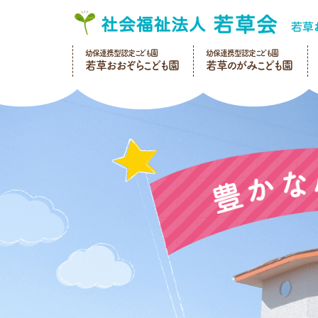
幼保連携型認定こども園
幼保連携型認定こども園
若草おおぞらこども園
若草のがみこども園