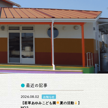
最近の記事
2026.08.02
お知らせ
【若草あゆみこども園
夏の活動
】
NO2