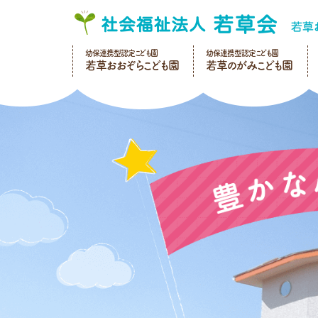
幼保連携型認定こども園
幼保連携型認定こども園
若草おおぞらこども園
若草のがみこども園