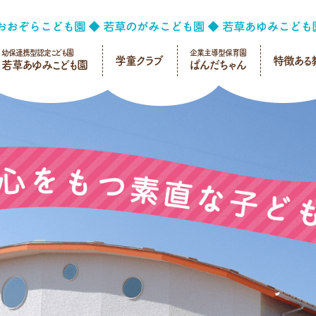
幼保連携型認定こども園
企業主導型保育園
学童クラブ
特徴ある
若草あゆみこども園
ぱんだちゃん