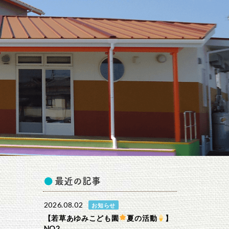
最近の記事
2026.08.02
お知らせ
【若草あゆみこども園
夏の活動
】
NO2