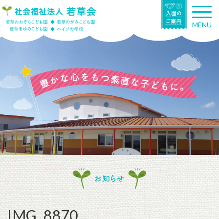
T
o
MENU
g
g
l
e
n
a
v
i
g
a
t
i
o
n
お知らせ
IMG_8870