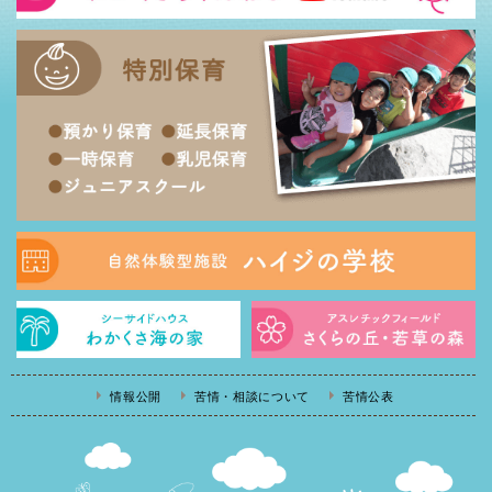
情報公開
苦情・相談について
苦情公表