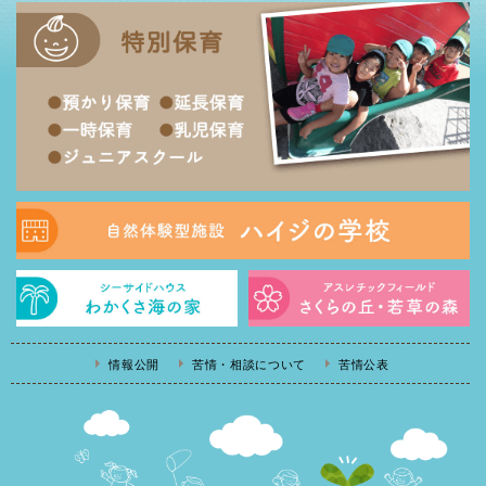
情報公開
苦情・相談について
苦情公表