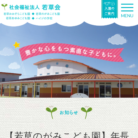
T
o
MENU
g
g
l
e
n
a
v
i
g
a
t
i
o
n
お知らせ
【若草のがみこども園】年長