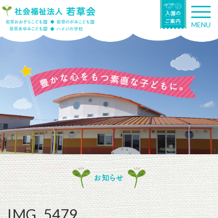
T
o
MENU
g
g
l
e
n
a
v
i
g
a
t
i
o
n
お知らせ
IMG_5479