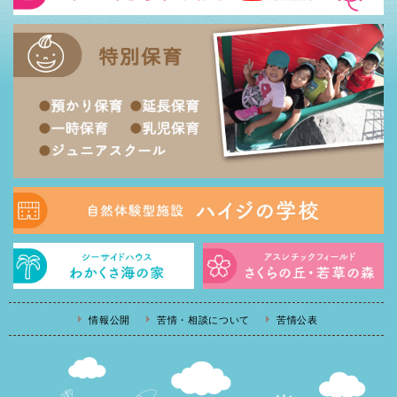
情報公開
苦情・相談について
苦情公表