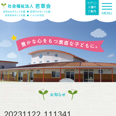
T
o
MENU
g
g
l
e
n
a
v
i
g
a
t
i
o
n
お知らせ
20231122_111341