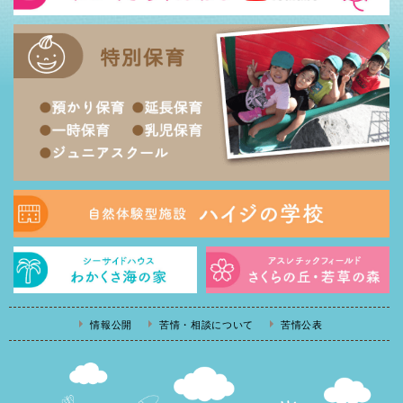
情報公開
苦情・相談について
苦情公表