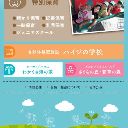
情報公開
苦情・相談について
苦情公表