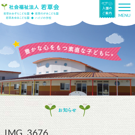
T
o
MENU
g
g
l
e
n
a
v
i
g
a
t
i
o
n
お知らせ
IMG_3676