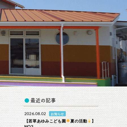
最近の記事
2026.08.02
お知らせ
【若草あゆみこども園
夏の活動
】
NO2