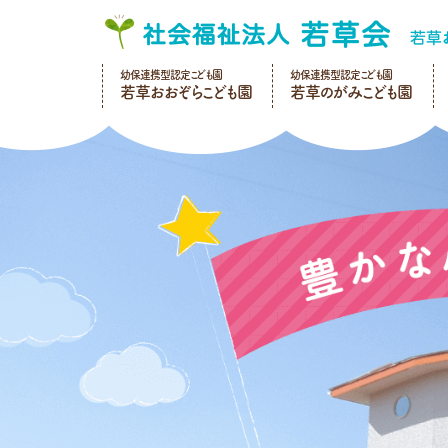
幼保連携型認定こども園
幼保連携型認定こども園
若草おおぞらこども園
若草のがみこども園