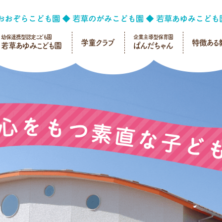
幼保連携型認定こども園
企業主導型保育園
学童クラブ
特徴ある
若草あゆみこども園
ぱんだちゃん