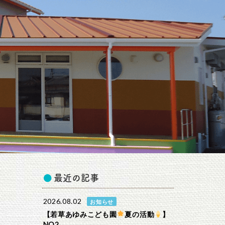
最近の記事
2026.08.02
お知らせ
【若草あゆみこども園
夏の活動
】
NO2