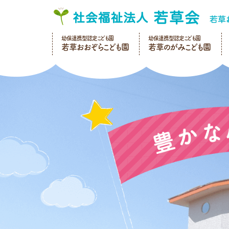
幼保連携型認定こども園
幼保連携型認定こども園
若草おおぞらこども園
若草のがみこども園