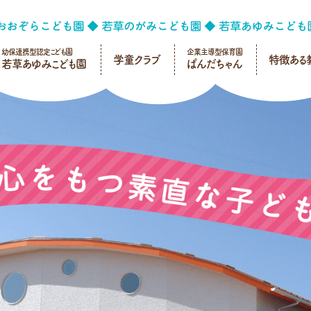
幼保連携型認定こども園
企業主導型保育園
学童クラブ
特徴ある
若草あゆみこども園
ぱんだちゃん