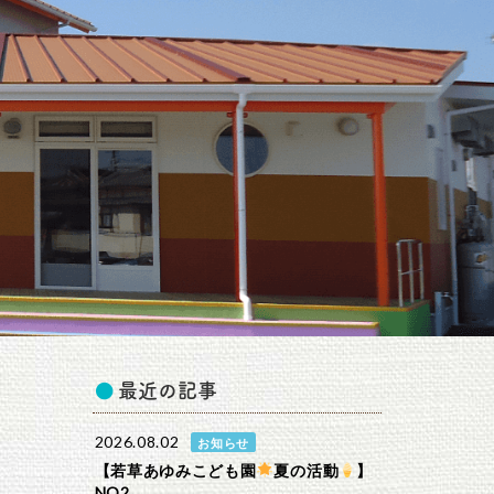
最近の記事
2026.08.02
お知らせ
【若草あゆみこども園
夏の活動
】
NO2