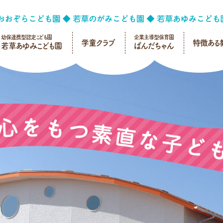
幼保連携型認定こども園
企業主導型保育園
学童クラブ
特徴ある
若草あゆみこども園
ぱんだちゃん