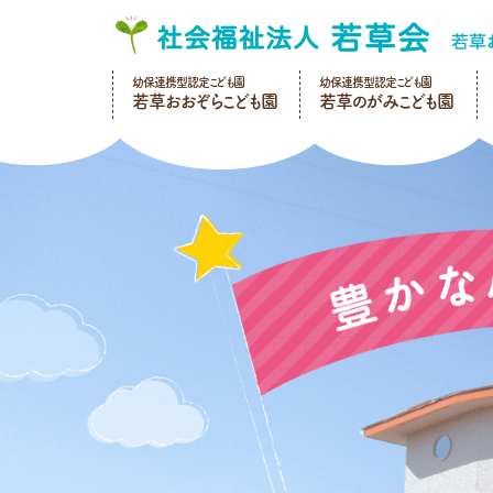
幼保連携型認定こども園
幼保連携型認定こども園
若草おおぞらこども園
若草のがみこども園