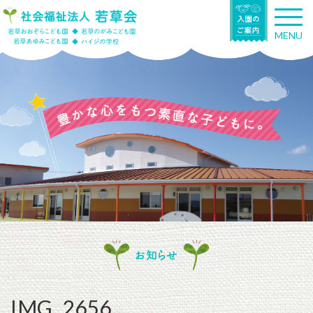
T
o
MENU
g
g
l
e
n
a
v
i
g
a
t
i
o
n
お知らせ
IMG_2656