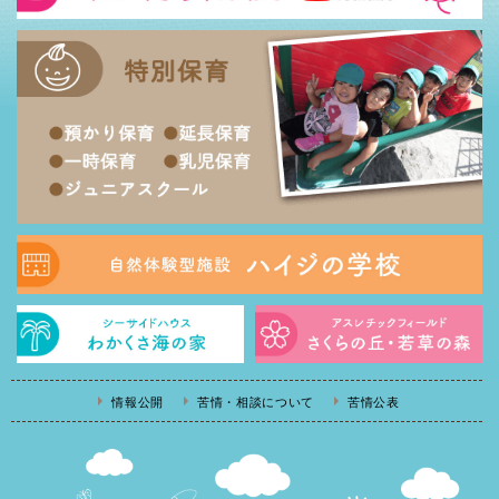
情報公開
苦情・相談について
苦情公表