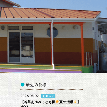
最近の記事
2026.08.02
お知らせ
【若草あゆみこども園
夏の活動
】
NO2