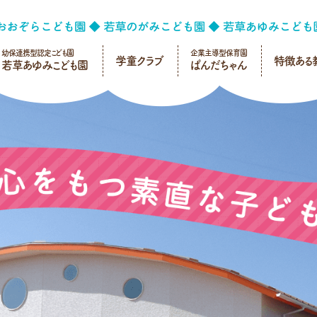
幼保連携型認定こども園
企業主導型保育園
学童クラブ
特徴ある
若草あゆみこども園
ぱんだちゃん