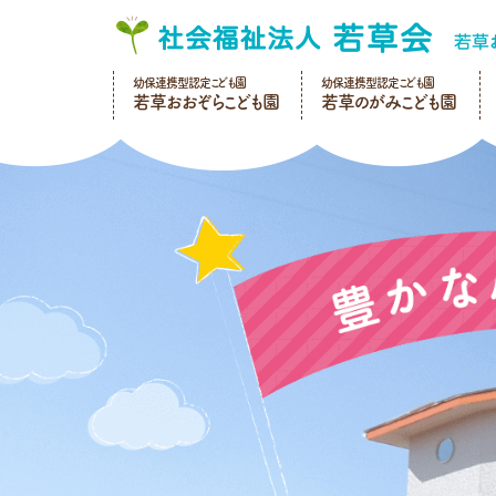
幼保連携型認定こども園
幼保連携型認定こども園
若草おおぞらこども園
若草のがみこども園