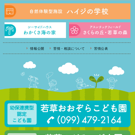
情報公開
苦情・相談について
苦情公表