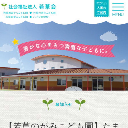
T
o
MENU
g
g
l
e
n
a
v
i
g
a
t
i
o
n
お知らせ
【若草のがみこども園】たま