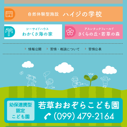
情報公開
苦情・相談について
苦情公表