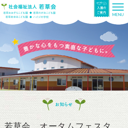
T
o
MENU
g
g
l
e
n
a
v
i
g
a
t
i
o
n
お知らせ
若草会 オータムフェスタ