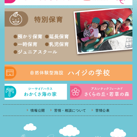
情報公開
苦情・相談について
苦情公表