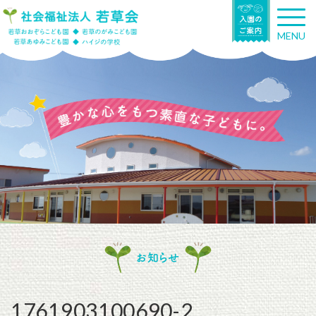
T
o
MENU
g
g
l
e
n
a
v
i
g
a
t
i
o
n
お知らせ
1761903100690-2