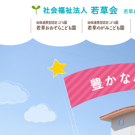
幼保連携型認定こども園
幼保連携型認定こども園
若草おおぞらこども園
若草のがみこども園