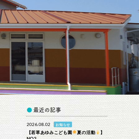
最近の記事
2026.08.02
お知らせ
【若草あゆみこども園
夏の活動
】
NO2