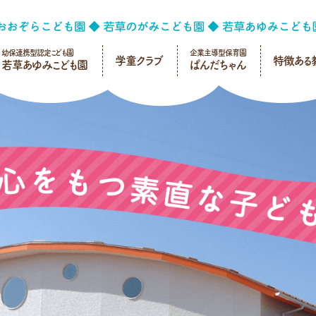
幼保連携型認定こども園
企業主導型保育園
学童クラブ
特徴ある
若草あゆみこども園
ぱんだちゃん